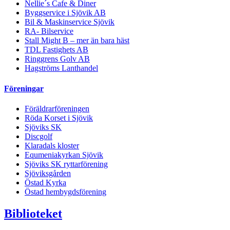
Nellie´s Cafe & Diner
Byggservice i Sjövik AB
Bil & Maskinservice Sjövik
RA- Bilservice
Stall Might B – mer än bara häst
TDL Fastighets AB
Ringgrens Golv AB
Hagströms Lanthandel
Föreningar
Föräldrarföreningen
Röda Korset i Sjövik
Sjöviks SK
Discgolf
Klaradals kloster
Equmeniakyrkan Sjövik
Sjöviks SK ryttarförening
Sjöviksgården
Östad Kyrka
Östad hembygdsförening
Biblioteket