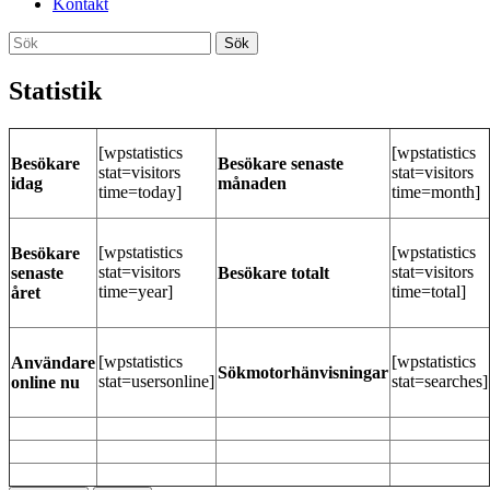
Kontakt
Sök
Sök
efter:
Statistik
[wpstatistics
[wpstatistics
Besökare
Besökare senaste
stat=visitors
stat=visitors
idag
månaden
time=today]
time=month]
[wpstatistics
[wpstatistics
Besökare
stat=visitors
stat=visitors
senaste
Besökare totalt
time=year]
time=total]
året
[wpstatistics
[wpstatistics
Användare
Sökmotorhänvisningar
stat=usersonline]
stat=searches]
online nu