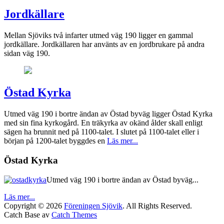
Jordkällare
Mellan Sjöviks två infarter utmed väg 190 ligger en gammal
jordkällare. Jordkällaren har använts av en jordbrukare på andra
sidan väg 190.
Östad Kyrka
Utmed väg 190 i bortre ändan av Östad byväg ligger Östad Kyrka
med sin fina kyrkogård. En träkyrka av okänd ålder skall enligt
sägen ha brunnit ned på 1100-talet. I slutet på 1100-talet eller i
början på 1200-talet byggdes en
Läs mer...
Östad Kyrka
Utmed väg 190 i bortre ändan av Östad byväg...
Läs mer...
Copyright © 2026
Föreningen Sjövik
. All Rights Reserved.
Catch Base av
Catch Themes