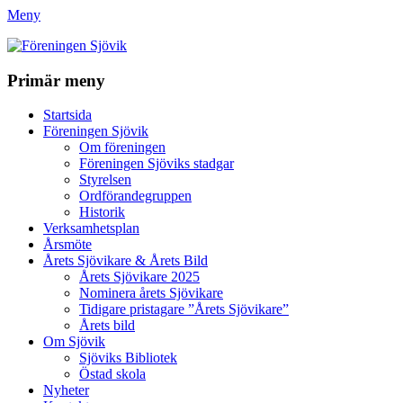
Meny
Föreningen Sjövik
Primär meny
Gå
Startsida
till
Föreningen Sjövik
innehåll
Om föreningen
Föreningen Sjöviks stadgar
Styrelsen
Ordförandegruppen
Historik
Verksamhetsplan
Årsmöte
Årets Sjövikare & Årets Bild
Årets Sjövikare 2025
Nominera årets Sjövikare
Tidigare pristagare ”Årets Sjövikare”
Årets bild
Om Sjövik
Sjöviks Bibliotek
Östad skola
Nyheter