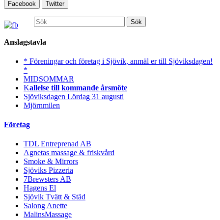
Facebook
Twitter
Sök
efter:
Anslagstavla
* Föreningar och företag i Sjövik, anmäl er till Sjöviksdagen!
*
MIDSOMMAR
K
allelse till kommande årsmöte
Sjöviksdagen Lördag 31 augusti
Mjörnmilen
Företag
TDL Entreprenad AB
Agnetas massage & friskvård
Smoke & Mirrors
Sjöviks Pizzeria
7Brewsters AB
Hagens El
Sjövik Tvätt & Städ
Salong Anette
MalinsMassage