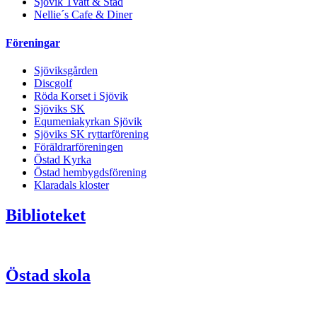
Sjövik Tvätt & Städ
Nellie´s Cafe & Diner
Föreningar
Sjöviksgården
Discgolf
Röda Korset i Sjövik
Sjöviks SK
Equmeniakyrkan Sjövik
Sjöviks SK ryttarförening
Föräldrarföreningen
Östad Kyrka
Östad hembygdsförening
Klaradals kloster
Biblioteket
Östad skola