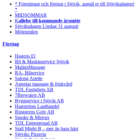
* Föreningar och företag i Sjövik, anmäl er till Sjöviksdagen!
*
MIDSOMMAR
K
allelse till kommande årsmöte
Sjöviksdagen Lördag 31 augusti
Mjörnmilen
Företag
Hagens El
Bil & Maskinservice Sjövik
MalinsMassage
RA- Bilservice
Salong Anette
Agnetas massage & friskvård
TDL Fastighets AB
7Brewsters AB
Byggservice i Sjövik AB
Hagströms Lanthandel
Ringgrens Golv AB
Smoke & Mirrors
TDL Entreprenad AB
Stall Might B – mer än bara häst
Sjöviks Pizzeria