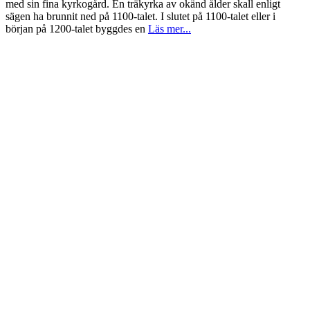
med sin fina kyrkogård. En träkyrka av okänd ålder skall enligt
sägen ha brunnit ned på 1100-talet. I slutet på 1100-talet eller i
början på 1200-talet byggdes en
Läs mer...
Östad Kyrka
Utmed väg 190 i bortre ändan av Östad byväg...
Läs mer...
Copyright © 2026
Föreningen Sjövik
. All Rights Reserved.
Catch Base av
Catch Themes
Startsida
Föreningen Sjövik
Om föreningen
Föreningen Sjöviks stadgar
Styrelsen
Ordförandegruppen
Historik
Verksamhetsplan
Årsmöte
Årets Sjövikare & Årets Bild
Årets Sjövikare 2025
Nominera årets Sjövikare
Tidigare pristagare ”Årets Sjövikare”