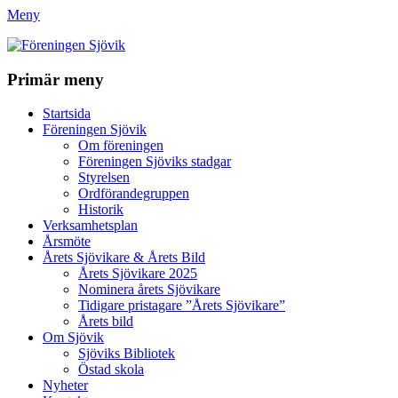
Meny
Föreningen Sjövik
Primär meny
Gå
Startsida
till
Föreningen Sjövik
innehåll
Om föreningen
Föreningen Sjöviks stadgar
Styrelsen
Ordförandegruppen
Historik
Verksamhetsplan
Årsmöte
Årets Sjövikare & Årets Bild
Årets Sjövikare 2025
Nominera årets Sjövikare
Tidigare pristagare ”Årets Sjövikare”
Årets bild
Om Sjövik
Sjöviks Bibliotek
Östad skola
Nyheter