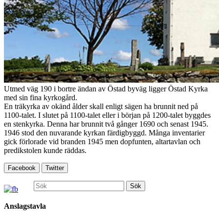
Utmed väg 190 i bortre ändan av Östad byväg ligger Östad Kyrka
med sin fina kyrkogård.
En träkyrka av okänd ålder skall enligt sägen ha brunnit ned på
1100-talet. I slutet på 1100-talet eller i början på 1200-talet byggdes
en stenkyrka. Denna har brunnit två gånger 1690 och senast 1945.
1946 stod den nuvarande kyrkan färdigbyggd. Många inventarier
gick förlorade vid branden 1945 men dopfunten, altartavlan och
predikstolen kunde räddas.
Facebook
Twitter
Sök
efter:
Anslagstavla