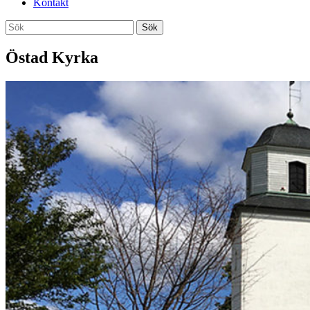
Kontakt
Sök
Sök
efter:
Östad Kyrka