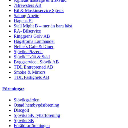
Agnetas massage & friskvård
7Brewsters AB
Bil & Maskinservice Sjövik
Salong Anette
Hagens El
Stall Might B – mer än bara häst
RA- Bilservice
Ringgrens Golv AB
Hagströms Lanthandel
Nellie´s Cafe & Diner
Sjöviks Pizzeria
Sjövik Tvätt & Städ
Byggservice i Sjövik AB
TDL Entreprenad AB
Smoke & Mirrors
TDL Fastighets AB
Föreningar
Sjöviksgården
Östad hembygdsförening
Discgolf
Sjöviks SK ryttarförening
Sjöviks SK
Föräldrarföreningen