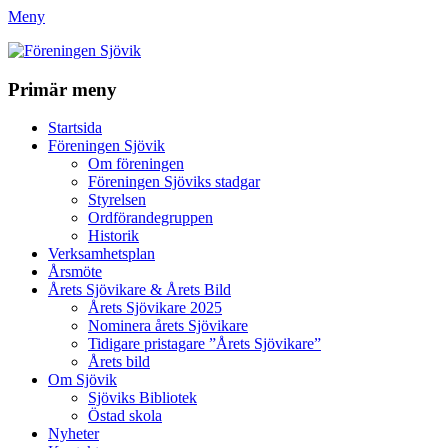
Meny
Föreningen Sjövik
Primär meny
Gå
Startsida
till
Föreningen Sjövik
innehåll
Om föreningen
Föreningen Sjöviks stadgar
Styrelsen
Ordförandegruppen
Historik
Verksamhetsplan
Årsmöte
Årets Sjövikare & Årets Bild
Årets Sjövikare 2025
Nominera årets Sjövikare
Tidigare pristagare ”Årets Sjövikare”
Årets bild
Om Sjövik
Sjöviks Bibliotek
Östad skola
Nyheter