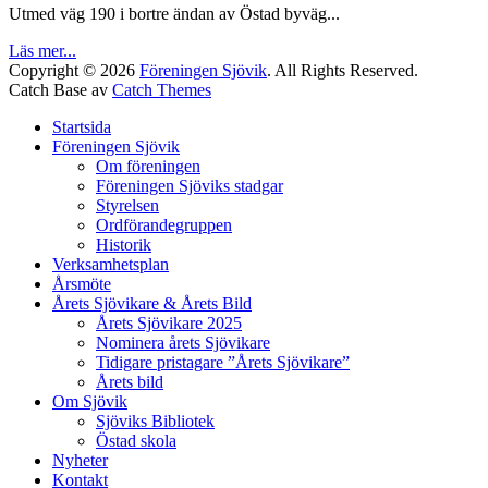
Utmed väg 190 i bortre ändan av Östad byväg...
Läs mer...
Copyright © 2026
Föreningen Sjövik
. All Rights Reserved.
Catch Base av
Catch Themes
Startsida
Föreningen Sjövik
Om föreningen
Föreningen Sjöviks stadgar
Styrelsen
Ordförandegruppen
Historik
Verksamhetsplan
Årsmöte
Årets Sjövikare & Årets Bild
Årets Sjövikare 2025
Nominera årets Sjövikare
Tidigare pristagare ”Årets Sjövikare”
Årets bild
Om Sjövik
Sjöviks Bibliotek
Östad skola
Nyheter
Kontakt