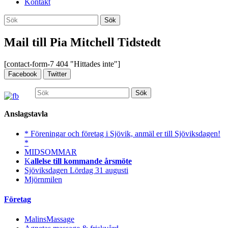
Kontakt
Sök
Sök
efter:
Mail till Pia Mitchell Tidstedt
[contact-form-7 404 "Hittades inte"]
Facebook
Twitter
Sök
efter:
Anslagstavla
* Föreningar och företag i Sjövik, anmäl er till Sjöviksdagen!
*
MIDSOMMAR
K
allelse till kommande årsmöte
Sjöviksdagen Lördag 31 augusti
Mjörnmilen
Företag
MalinsMassage