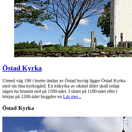
Östad Kyrka
Utmed väg 190 i bortre ändan av Östad byväg ligger Östad Kyrka
med sin fina kyrkogård. En träkyrka av okänd ålder skall enligt
sägen ha brunnit ned på 1100-talet. I slutet på 1100-talet eller i
början på 1200-talet byggdes en
Läs mer...
Östad Kyrka