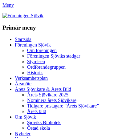
Meny
Föreningen Sjövik
Primär meny
Gå
Startsida
till
Föreningen Sjövik
innehåll
Om föreningen
Föreningen Sjöviks stadgar
Styrelsen
Ordförandegruppen
Historik
Verksamhetsplan
Årsmöte
Årets Sjövikare & Årets Bild
Årets Sjövikare 2025
Nominera årets Sjövikare
Tidigare pristagare ”Årets Sjövikare”
Årets bild
Om Sjövik
Sjöviks Bibliotek
Östad skola
Nyheter