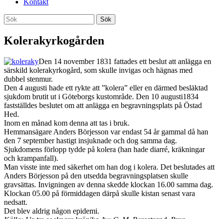
Kontakt
Sök
Sök
efter:
Kolerakyrkogården
Den 14 november 1831 fattades ett beslut att anlägga en
särskild kolerakyrkogård, som skulle invigas och hägnas med
dubbel stenmur.
Den 4 augusti hade ett rykte att ”kolera” eller en därmed besläktad
sjukdom brutit ut i Göteborgs kustområde. Den 10 augusti1834
fastställdes beslutet om att anlägga en begravningsplats på Östad
Hed.
Inom en månad kom denna att tas i bruk.
Hemmansägare Anders Börjesson var endast 54 år gammal då han
den 7 september hastigt insjuknade och dog samma dag.
Sjukdomens förlopp tydde på kolera (han hade diarré, kräkningar
och krampanfall).
Man visste inte med säkerhet om han dog i kolera. Det beslutades att
Anders Börjesson på den utsedda begravningsplatsen skulle
gravsättas. Invigningen av denna skedde klockan 16.00 samma dag.
Klockan 05.00 på förmiddagen därpå skulle kistan senast vara
nedsatt.
Det blev aldrig någon epidemi.