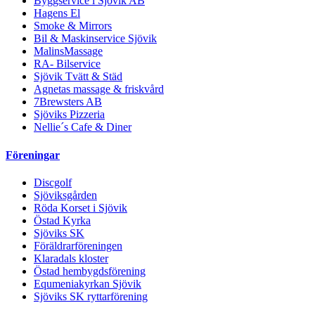
Byggservice i Sjövik AB
Hagens El
Smoke & Mirrors
Bil & Maskinservice Sjövik
MalinsMassage
RA- Bilservice
Sjövik Tvätt & Städ
Agnetas massage & friskvård
7Brewsters AB
Sjöviks Pizzeria
Nellie´s Cafe & Diner
Föreningar
Discgolf
Sjöviksgården
Röda Korset i Sjövik
Östad Kyrka
Sjöviks SK
Föräldrarföreningen
Klaradals kloster
Östad hembygdsförening
Equmeniakyrkan Sjövik
Sjöviks SK ryttarförening