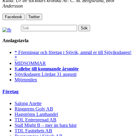
Källa: Ur tre socknars krönika Av: C. M. Bergstrand, Bror
Andersson
Facebook
Twitter
Sök
efter:
Anslagstavla
* Föreningar och företag i Sjövik, anmäl er till Sjöviksdagen!
*
MIDSOMMAR
K
allelse till kommande årsmöte
Sjöviksdagen Lördag 31 augusti
Mjörnmilen
Företag
Salong Anette
Ringgrens Golv AB
Hagströms Lanthandel
TDL Entreprenad AB
Stall Might B – mer än bara häst
TDL Fastighets AB